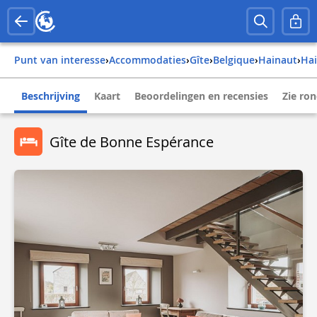
Punt van interesse
›
Accommodaties
›
Gîte
›
belgique
›
hainaut
›
h
Beschrijving
Kaart
Beoordelingen en recensies
Zie ro
Gîte de Bonne Espérance