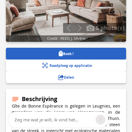
5 photo(s)
Credit : REED, J. Silvère
Boek !
Raadpleeg op applicatie
Delen
Beschrijving
Gîte de Bonne Espérance is gelegen in Leugnies, een
grensdorp van de Laars van Henegouwen, in de
entiteit Beaumont tussen de steden Chimay en Thuin.
Zeg me wat je wilt, ik vind het...
Dit charmante huisje opgetrokken in typische steen
van de streek, is ingericht met ecologische materialen