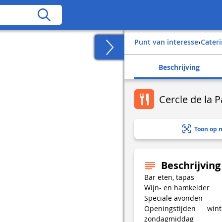
Punt van interesse
›
Cater
Beschrijving
Cercle de la P
Toon op 
Beschrijving
Bar eten, tapas
Wijn- en hamkelder
Speciale avonden
Openingstijden win
zondagmiddag