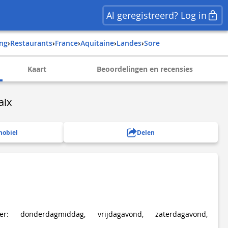
Al geregistreerd? Log in
ing
›
Restaurants
›
france
›
aquitaine
›
landes
›
sore
Kaart
Beoordelingen en recensies
aix
mobiel
Delen
ter: donderdagmiddag, vrijdagavond, zaterdagavond,