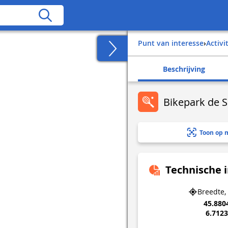
Punt van interesse
›
Activ
Beschrijving
Bikepark de S
Toon op 
Technische 
Breedte,
45.880
6.712