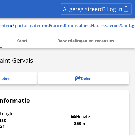
Al geregistreerd? Log in
iteiten
›
Sportactiviteiten
›
france
›
rhône-alpes
›
haute-savoie
›
saint-
Kaart
Beoordelingen en recensies
aint-Gervais
mobiel
Delen
informatie
 Lengte
Hoogte
483
850 m
321