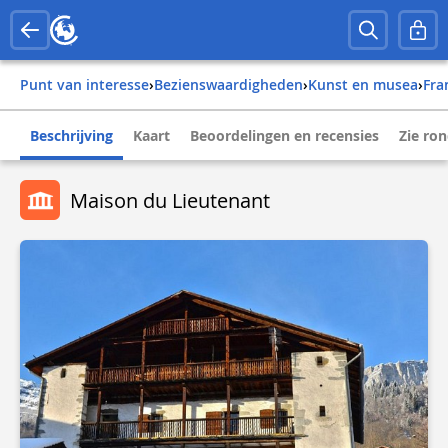
Punt van interesse
›
Bezienswaardigheden
›
Kunst en musea
›
fr
Beschrijving
Kaart
Beoordelingen en recensies
Zie ro
Maison du Lieutenant