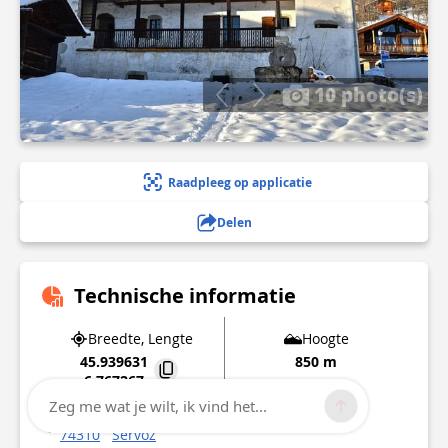
10 photo(s)
Raadpleeg op applicatie
Delen
Technische informatie
Breedte, Lengte
Hoogte
45.939631
850 m
6.767267
Zeg me wat je wilt, ik vind het...
2231 route du Mont
74310
Servoz