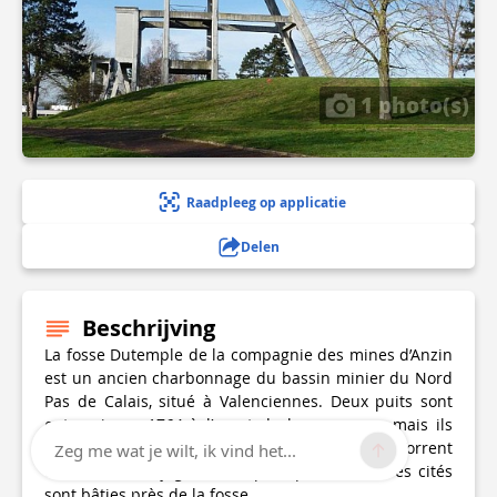
1 photo(s)
Raadpleeg op applicatie
Delen
Beschrijving
La fosse Dutemple de la compagnie des mines d’Anzin
est un ancien charbonnage du bassin minier du Nord
Pas de Calais, situé à Valenciennes. Deux puits sont
entrepris en 1764 à l’ouest de la commune, mais ils
sont abandonnés à cause des venues d’eau du Torrent
Zeg me wat je wilt, ik vind het...
d’Anzin. Le fonçage n’est repris qu’en 1826. Des cités
sont bâties près de la fosse.