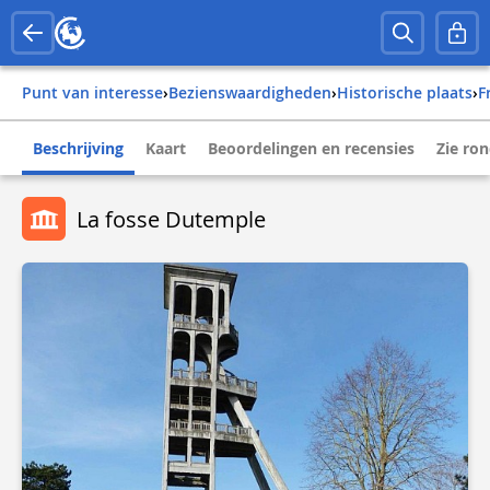
Punt van interesse
›
Bezienswaardigheden
›
Historische plaats
›
Beschrijving
Kaart
Beoordelingen en recensies
Zie ro
La fosse Dutemple