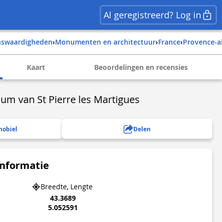
Al geregistreerd? Log in
enswaardigheden
›
Monumenten en architectuur
›
france
›
provence-a
Kaart
Beoordelingen en recensies
um van St Pierre les Martigues
mobiel
Delen
informatie
Breedte, Lengte
43.3689
5.052591