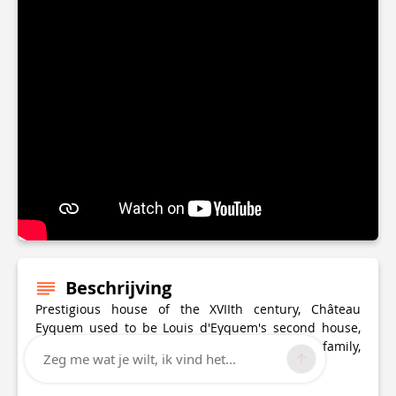
Beschrijving
Prestigious house of the XVIIth century, Château
Eyquem used to be Louis d'Eyquem's second house,
member of Michel Eyquem de Montaigne's family,
Zeg me wat je wilt, ik vind het...
famous philosopher.