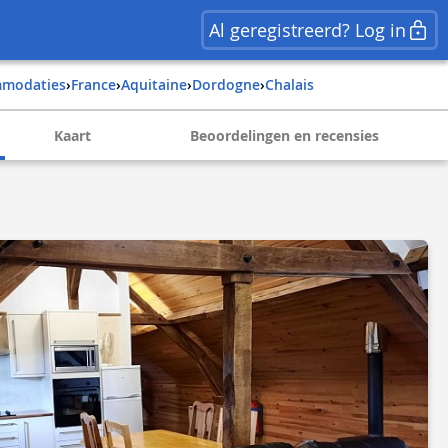
Al geregistreerd? Log in
mmodaties
›
france
›
aquitaine
›
dordogne
›
chalais
Kaart
Beoordelingen en recensies