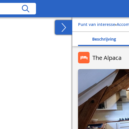
Punt van interesse
›
Acco
Beschrijving
The Alpaca