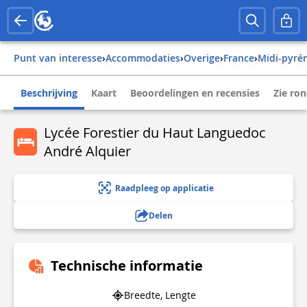
Punt van interesse
›
Accommodaties
›
Overige
›
france
›
midi-pyré
Beschrijving
Kaart
Beoordelingen en recensies
Zie ro
Lycée Forestier du Haut Languedoc
André Alquier
Raadpleeg op applicatie
Delen
Technische informatie
Breedte, Lengte