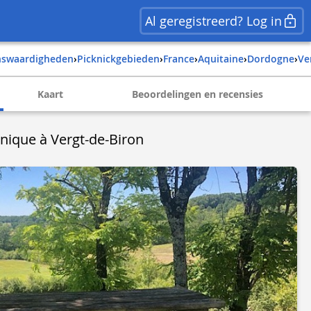
Al geregistreerd? Log in
enswaardigheden
›
Picknickgebieden
›
france
›
aquitaine
›
dordogne
›
v
Kaart
Beoordelingen en recensies
 nique à Vergt-de-Biron