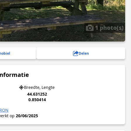
1 photo(s)
mobiel
Delen
informatie
Breedte, Lengte
44.631252
0.850414
IRON
werkt op
20/06/2025