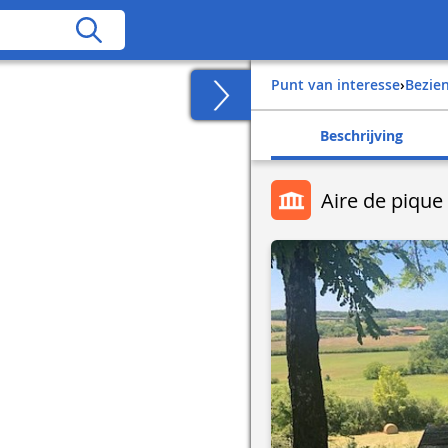
Punt van interesse
›
Bezi
Beschrijving
Aire de pique