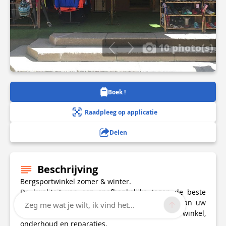
10 photo(s)
Boek !
Raadpleeg op applicatie
Delen
Beschrijving
Bergsportwinkel zomer & winter.
De kwaliteit van een onafhankelijke tegen de beste
prijs, in het hart van het resort, in het hart van uw
Zeg me wat je wilt, ik vind het...
wensen. Verhuur, kleding en accessoires winkel,
onderhoud en reparaties.