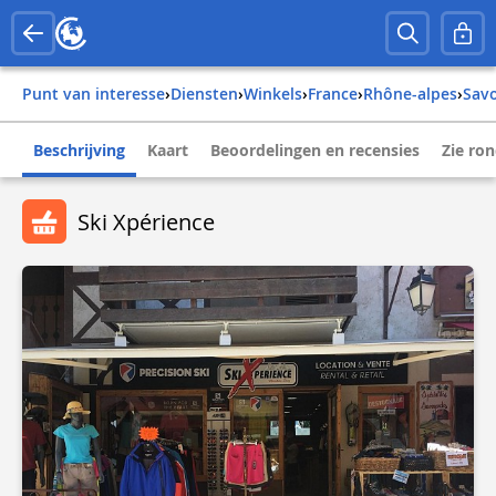
Punt van interesse
›
Diensten
›
Winkels
›
france
›
rhône-alpes
›
sav
Beschrijving
Kaart
Beoordelingen en recensies
Zie ro
Ski Xpérience