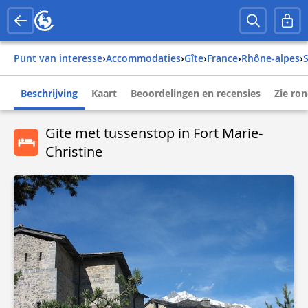
Punt van interesse
›
Accommodaties
›
Gîte
›
france
›
rhône-alpes
›
Beschrijving
Kaart
Beoordelingen en recensies
Zie ro
Gite met tussenstop in Fort Marie-
Christine