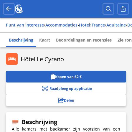
Punt van interesse
›
Accommodaties
›
Hotel
›
france
›
aquitaine
›
Beschrijving
Kaart
Beoordelingen en recensies
Zie ro
Hôtel Le Cyrano
Kopen van 62 €
Raadpleeg op applicatie
Delen
Beschrijving
Alle kamers met badkamer zijn voorzien van een