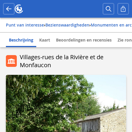
Punt van interesse
›
Bezienswaardigheden
›
Monumenten en arc
Beschrijving
Kaart
Beoordelingen en recensies
Zie ro
Villages-rues de la Rivière et de
Monfaucon