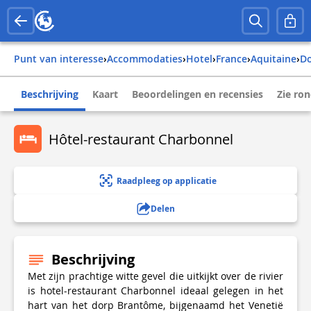
Punt van interesse
›
Accommodaties
›
Hotel
›
france
›
aquitaine
›
Beschrijving
Kaart
Beoordelingen en recensies
Zie ro
Hôtel-restaurant Charbonnel
Raadpleeg op applicatie
Delen
Beschrijving
Met zijn prachtige witte gevel die uitkijkt over de rivier
is hotel-restaurant Charbonnel ideaal gelegen in het
hart van het dorp Brantôme, bijgenaamd het Venetië