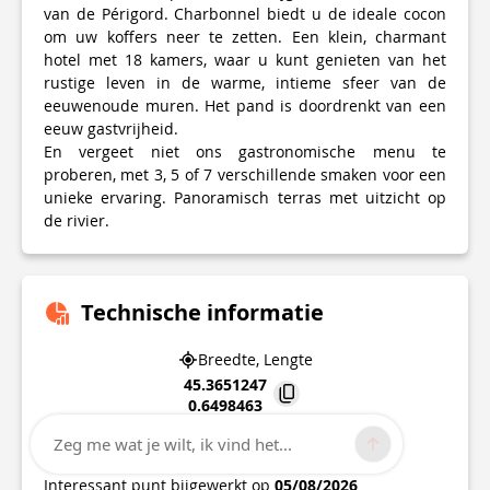
van de Périgord. Charbonnel biedt u de ideale cocon
om uw koffers neer te zetten. Een klein, charmant
hotel met 18 kamers, waar u kunt genieten van het
rustige leven in de warme, intieme sfeer van de
eeuwenoude muren. Het pand is doordrenkt van een
eeuw gastvrijheid.
En vergeet niet ons gastronomische menu te
proberen, met 3, 5 of 7 verschillende smaken voor een
unieke ervaring. Panoramisch terras met uitzicht op
de rivier.
Technische informatie
Breedte, Lengte
45.3651247
0.6498463
Zeg me wat je wilt, ik vind het...
57 rue Gambetta
24310
BRANTOME EN PERIGORD
Interessant punt bijgewerkt op
05/08/2026