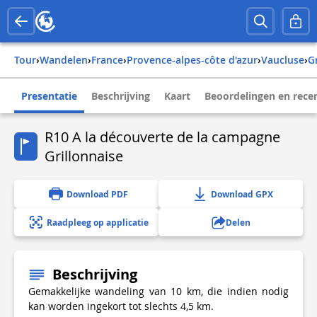
Tour
›
Wandelen
›
france
›
provence-alpes-côte d'azur
›
vaucluse
›
Presentatie
Beschrijving
Kaart
Beoordelingen en rece
R10 A la découverte de la campagne
Grillonnaise
Download PDF
Download GPX
Raadpleeg op applicatie
Delen
Beschrijving
Gemakkelijke wandeling van 10 km, die indien nodig
kan worden ingekort tot slechts 4,5 km.