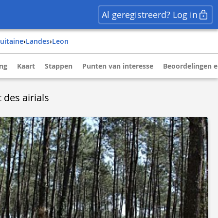
Al geregistreerd? Log in
quitaine
›
landes
›
leon
ing
Kaart
Stappen
Punten van interesse
Beoordelingen e
 des airials