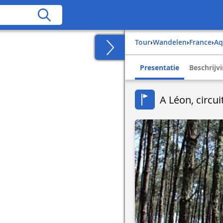
Tour
›
Wandelen
›
france
›
a
Presentatie
Beschrijv
A Léon, circuit