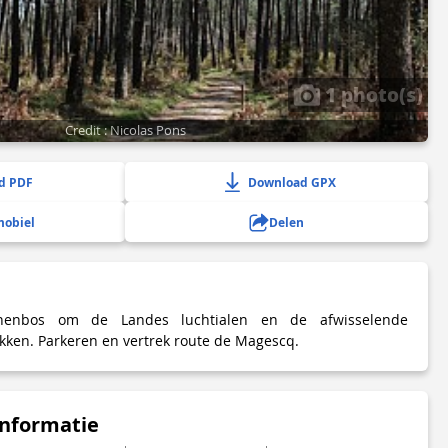
1 photo(s)
Credit : Nicolas Pons
d PDF
Download GPX
mobiel
Delen
nenbos om de Landes luchtialen en de afwisselende
ken. Parkeren en vertrek route de Magescq.
informatie