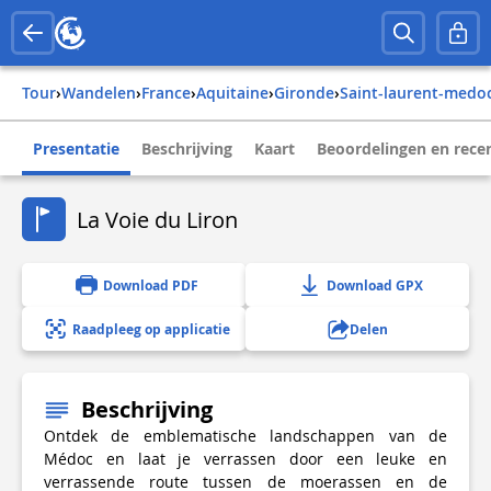
Tour
›
Wandelen
›
france
›
aquitaine
›
gironde
›
saint-laurent-medo
Presentatie
Beschrijving
Kaart
Beoordelingen en rece
La Voie du Liron
Download PDF
Download GPX
Raadpleeg op applicatie
Delen
Beschrijving
Ontdek de emblematische landschappen van de
Médoc en laat je verrassen door een leuke en
verrassende route tussen de moerassen en de