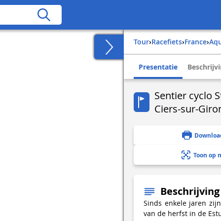
Tour
›
Racefiets
›
france
›
aq
Presentatie
Beschrijv
Sentier cyclo S
Ciers-sur-Gir
Downloa
Toon op 
Beschrijving
Sinds enkele jaren zij
van de herfst in de Estu