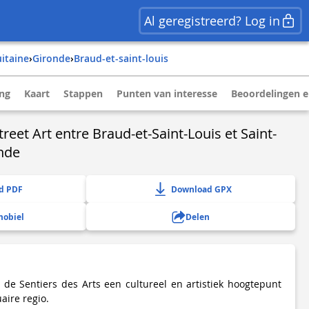
Al geregistreerd? Log in
uitaine
›
gironde
›
braud-et-saint-louis
ing
Kaart
Stappen
Punten van interesse
Beoordelingen e
treet Art entre Braud-et-Saint-Louis et Saint-
onde
d PDF
Download GPX
mobiel
Delen
n de Sentiers des Arts een cultureel en artistiek hoogtepunt
aire regio.