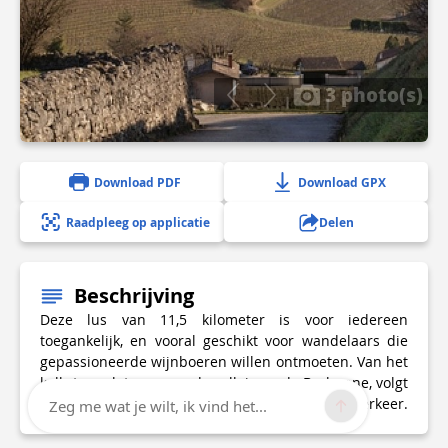
3 photo(s)
Download PDF
Download GPX
Raadpleeg op applicatie
Delen
Beschrijving
Deze lus van 11,5 kilometer is voor iedereen
toegankelijk, en vooral geschikt voor wandelaars die
gepassioneerde wijnboeren willen ontmoeten. Van het
kalksteenplateau naar de vallei van de Barbanne, volgt
u de wegen door de wijngaarden, weg van het verkeer.
Zeg me wat je wilt, ik vind het...