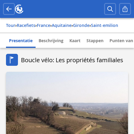
Tour
›
Racefiets
›
france
›
aquitaine
›
gironde
›
saint-emilion
Presentatie
Beschrijving
Kaart
Stappen
Punten van 
Boucle vélo: Les propriétés familiales