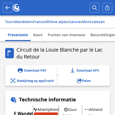
Tour
›
Wandelen
›
france
›
rhône-alpes
›
savoie
›
montvalezan
Presentatie
Kaart
Punten van interesse
Beoordelingen
Circuit de la Louie Blanche par le Lac
du Retour
Download PDF
Download GPX
Raadpleeg op applicatie
Delen
Technische informatie
Moeilijkheid
Duur
Afstand
Wandel