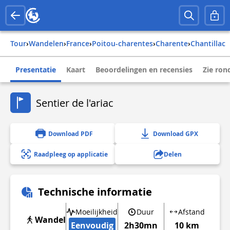
Tour
›
Wandelen
›
france
›
poitou-charentes
›
charente
›
chantillac
Presentatie
Kaart
Beoordelingen en recensies
Zie ro
Sentier de l'ariac
Download PDF
Download GPX
Raadpleeg op applicatie
Delen
Technische informatie
Moeilijkheid
Duur
Afstand
Wandel
Eenvoudig
2h30mn
10 km