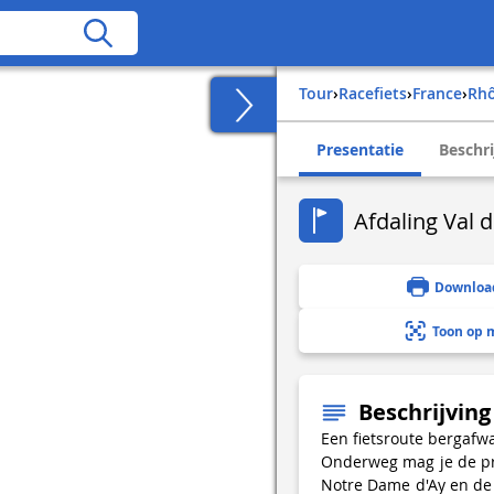
Tour
›
Racefiets
›
france
›
rh
Presentatie
Beschri
Afdaling Val d
Downloa
Toon op 
Beschrijving
Een fietsroute bergafwa
Onderweg mag je de pra
Notre Dame d'Ay en de r