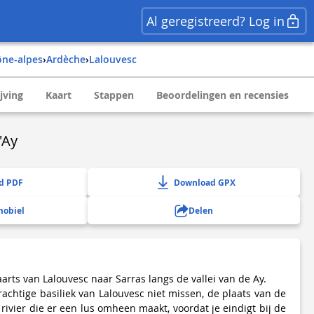
Al geregistreerd? Log in
ône-alpes
›
ardèche
›
lalouvesc
jving
Kaart
Stappen
Beoordelingen en recensies
'Ay
d PDF
Download GPX
mobiel
Delen
arts van Lalouvesc naar Sarras langs de vallei van de Ay.
chtige basiliek van Lalouvesc niet missen, de plaats van de
ivier die er een lus omheen maakt, voordat je eindigt bij de