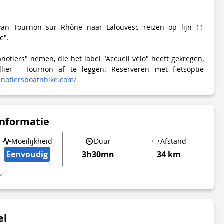
an Tournon sur Rhône naar Lalouvesc reizen op lijn 11
e".
notiers" nemen, die het label "Accueil vélo" heeft gekregen,
llier - Tournon af te leggen. Reserveren met fietsoptie
notiersboatnbike.com/
informatie
Moeilijkheid
Duur
Afstand
Eenvoudig
3h30mn
34 km
el