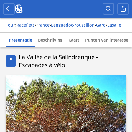
Tour
›
Racefiets
›
france
›
languedoc-roussillon
›
gard
›
lasalle
Presentatie
Beschrijving
Kaart
Punten van interesse
La Vallée de la Salindrenque -
Escapades à vélo