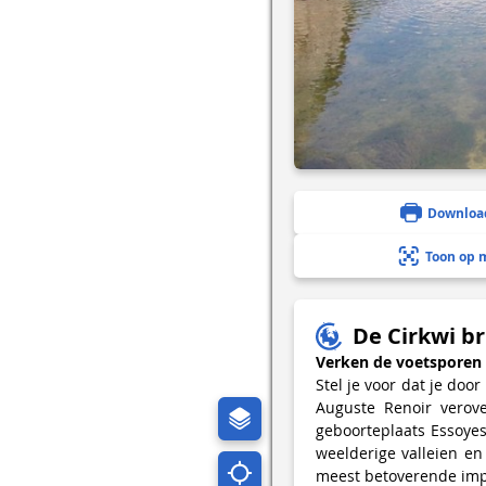
Downloa
Toon op 
De Cirkwi br
Verken de voetsporen 
Stel je voor dat je doo
Auguste Renoir verove
geboorteplaats Essoye
weelderige valleien e
meest betoverende impr