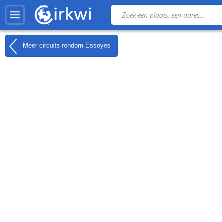
Meer circuits rondom
Essoyes