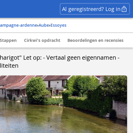
Al geregistreerd? Log in
hampagne-ardenne
›
aube
›
essoyes
Stappen
Cirkwi's opdracht
Beoordelingen en recensies
Charigot" Let op: - Vertaal geen eigennamen -
liteiten