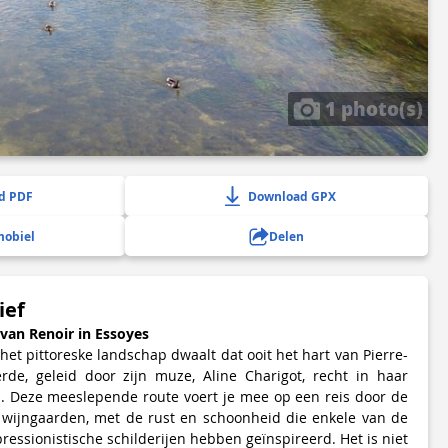
1 photo(s)
d PDF
Download GPX
mobiel
Delen
ief
van Renoir in Essoyes
r het pittoreske landschap dwaalt dat ooit het hart van Pierre-
rde, geleid door zijn muze, Aline Charigot, recht in haar
s. Deze meeslepende route voert je mee op een reis door de
n wijngaarden, met de rust en schoonheid die enkele van de
essionistische schilderijen hebben geïnspireerd. Het is niet