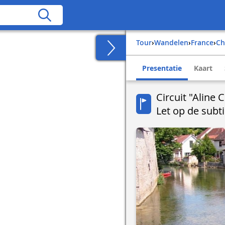
Tour
›
Wandelen
›
france
›
c
Presentatie
Kaart
Circuit "Aline 
Let op de subti