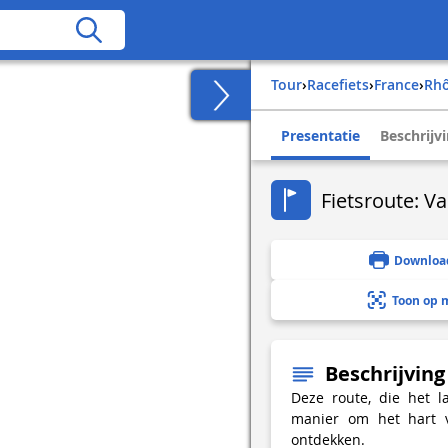
Tour
›
Racefiets
›
france
›
rh
Presentatie
Beschrijv
Fietsroute: Va
Downloa
Toon op 
Beschrijving
Deze route, die het l
manier om het hart v
ontdekken.