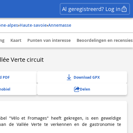
Al geregistreerd? Log in
ône-alpes
›
haute-savoie
›
annemasse
ing
Kaart
Punten van interesse
Beoordelingen en recensies
llée Verte circuit
d PDF
Download GPX
mobiel
Delen
abel "Vélo et Fromages" heeft gekregen, is een geweldige
an de Vallée Verte te verkennen en de gastronomie te