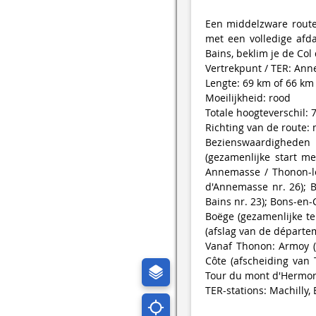
Een middelzware route
met een volledige afda
Bains, beklim je de Col
Vertrekpunt / TER: Ann
Lengte: 69 km of 66 km
Moeilijkheid: rood
Totale hoogteverschil:
Richting van de route:
Bezienswaardighede
(gezamenlijke start m
Annemasse / Thonon-les
d'Annemasse nr. 26); B
Bains nr. 23); Bons-en-C
Boëge (gezamenlijke te
(afslag van de départem
Vanaf Thonon: Armoy (af
Côte (afscheiding van 
Tour du mont d'Hermone
TER-stations: Machilly,