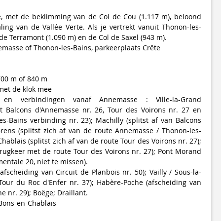
, met de beklimming van de Col de Cou (1.117 m), beloond
ling van de Vallée Verte. Als je vertrekt vanuit Thonon-les-
 de Terramont (1.090 m) en de Col de Saxel (943 m).
emasse of Thonon-les-Bains, parkeerplaats Crête
 700 m of 840 m
 met de klok mee
n en verbindingen vanaf Annemasse : Ville-la-Grand
et Balcons d'Annemasse nr. 26, Tour des Voirons nr. 27 en
-Bains verbinding nr. 23); Machilly (splitst af van Balcons
rens (splitst zich af van de route Annemasse / Thonon-les-
hablais (splitst zich af van de route Tour des Voirons nr. 27);
rugkeer met de route Tour des Voirons nr. 27); Pont Morand
entale 20, niet te missen).
scheiding van Circuit de Planbois nr. 50); Vailly / Sous-la-
Tour du Roc d'Enfer nr. 37); Habère-Poche (afscheiding van
 nr. 29); Boëge; Draillant.
 Bons-en-Chablais