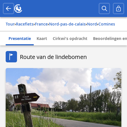
Tour
›
Racefiets
›
france
›
nord-pas-de-calais
›
nord
›
comines
Presentatie
Kaart
Cirkwi's opdracht
Beoordelingen en
Route van de lindebomen