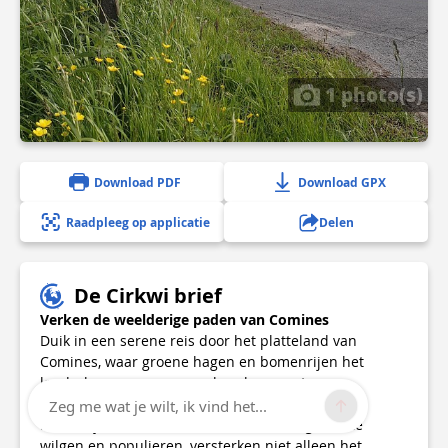
1 photo(s)
Download PDF
Download GPX
Raadpleeg op applicatie
Delen
De Cirkwi brief
Verken de weelderige paden van Comines
Duik in een serene reis door het platteland van
Comines, waar groene hagen en bomenrijen het
landschap vormgeven en beschermen tegen
temperatuurschommelingen en erosie. Deze
Zeg me wat je wilt, ik vind het...
natuurlijke windbrekers, bestaande uit geknotte
wilgen en populieren, versterken niet alleen het