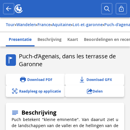
Tour
›
Wandelen
›
france
›
aquitaine
›
lot-et-garonne
›
puch-d'agena
Presentatie
Beschrijving
Kaart
Beoordelingen en rece
Puch-d’Agenais, dans les terrasse de
Garonne
Download PDF
Download GPX
Raadpleeg op applicatie
Delen
Beschrijving
Puch betekent "kleine eminentie". Van daaruit ziet u
de landschappen van de vallei en de hellingen van de