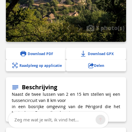
3 photo(s)
Download PDF
Download GPX
Raadpleeg op applicatie
Delen
Beschrijving
Naast de twee lussen van 2 en 15 km stellen wij een
tussencircuit van 8 km voor
in een bosrijke omgeving van de Périgord die het
kasteel van Bonaguil verbergt.
Zeg me wat je wilt, ik vind het...