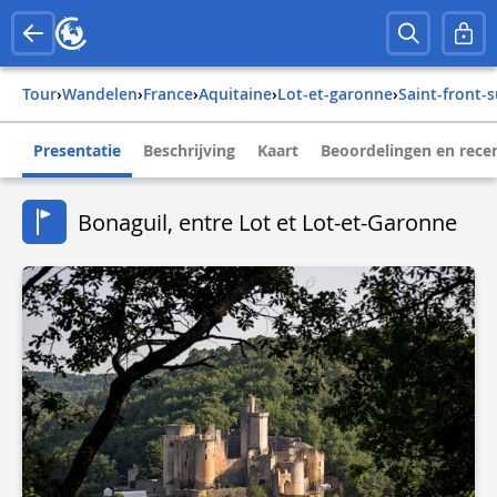
Tour
›
Wandelen
›
france
›
aquitaine
›
lot-et-garonne
›
saint-front
Presentatie
Beschrijving
Kaart
Beoordelingen en rece
Bonaguil, entre Lot et Lot-et-Garonne