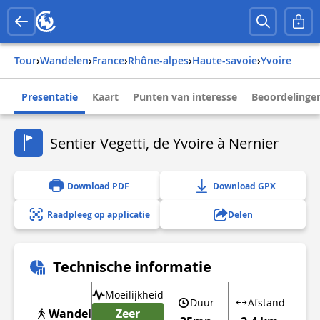
Tour
›
Wandelen
›
france
›
rhône-alpes
›
haute-savoie
›
yvoire
Presentatie
Kaart
Punten van interesse
Beoordelingen
Sentier Vegetti, de Yvoire à Nernier
Download PDF
Download GPX
Raadpleeg op applicatie
Delen
Technische informatie
Moeilijkheid
Duur
Afstand
Wandel
Zeer