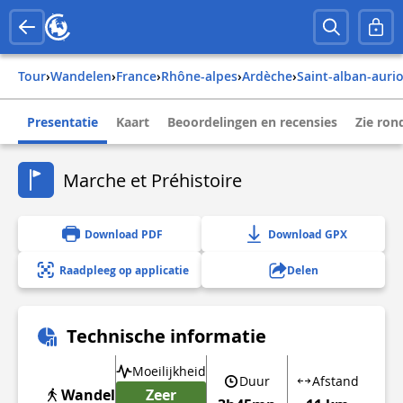
Tour
›
Wandelen
›
france
›
rhône-alpes
›
ardèche
›
saint-alban-aurio
Presentatie
Kaart
Beoordelingen en recensies
Zie ro
Marche et Préhistoire
Download PDF
Download GPX
Raadpleeg op applicatie
Delen
Technische informatie
Moeilijkheid
Duur
Afstand
Wandel
Zeer