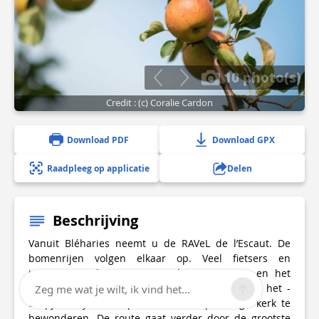
10 photo(s)
Credit : (c) Coralie Cardon
Download PDF
Download GPX
Raadpleeg op applicatie
Delen
Beschrijving
Vanuit Bléharies neemt u de RAVeL de l’Escaut. De
bomenrijen volgen elkaar op. Veel fietsers en
imposante schepen nemen deze waterweg en het
jaagpad. Een paar kilometer verder komt u in het -
Zeg me wat je wilt, ik vind het...
dorpje Bruyelle. Stop even om de prachtige kerk te
bewonderen. De route gaat verder door de grootste