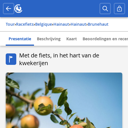
Tour
›
Racefiets
›
belgique
›
hainaut
›
hainaut
›
brunehaut
Presentatie
Beschrijving
Kaart
Beoordelingen en rece
Met de fiets, in het hart van de
kwekerijen