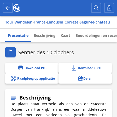
Tour
›
Wandelen
›
france
›
limousin
›
corrèze
›
segur-le-chateau
Presentatie
Beschrijving
Kaart
Beoordelingen en rece
Sentier des 10 clochers
Download PDF
Download GPX
Raadpleeg op applicatie
Delen
Beschrijving
De plaats staat vermeld als een van de "Mooiste
Dorpen van Frankrijk" en is een waar middeleeuws
juweel met een verleden vol geschiedenis. De