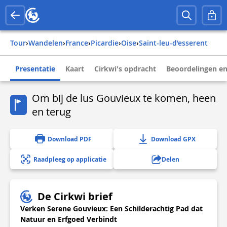
Tour
›
Wandelen
›
france
›
picardie
›
oise
›
saint-leu-d'esserent
Presentatie
Kaart
Cirkwi's opdracht
Beoordelingen en
Om bij de lus Gouvieux te komen, heen
en terug
Download PDF
Download GPX
Raadpleeg op applicatie
Delen
De Cirkwi brief
Verken Serene Gouvieux: Een Schilderachtig Pad dat
Natuur en Erfgoed Verbindt