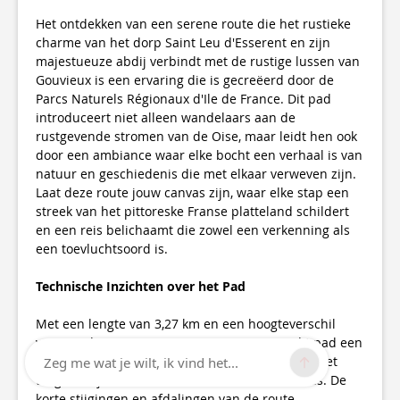
Het ontdekken van een serene route die het rustieke
charme van het dorp Saint Leu d'Esserent en zijn
majestueuze abdij verbindt met de rustige lussen van
Gouvieux is een ervaring die is gecreëerd door de
Parcs Naturels Régionaux d'Ile de France. Dit pad
introduceert niet alleen wandelaars aan de
rustgevende stromen van de Oise, maar leidt hen ook
door een ambiance waar elke bocht een verhaal is van
natuur en geschiedenis die met elkaar verweven zijn.
Laat deze route jouw canvas zijn, waar elke stap een
streek van het pittoreske Franse platteland schildert
en een reis belichaamt die zowel een verkenning als
een toevluchtsoord is.
Technische Inzichten over het Pad
Met een lengte van 3,27 km en een hoogteverschil
variërend van 25 tot 31 meter, presenteert dit pad een
subtiele stijging van 26 tot 27 meter, waardoor het
Zeg me wat je wilt, ik vind het...
toegankelijk is voor wandelaars van alle niveaus. De
korte stijgingen en afdalingen van de route