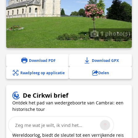
1 photo(s)
Download PDF
Download GPX
Raadpleeg op applicatie
Delen
De Cirkwi brief
Ontdek het pad van wedergeboorte van Cambrai: een
historische tour
Cambrai, een stad van monumentale historische
Zeg me wat je wilt, ik vind het...
diepte en artistieke opleving na de Eerste
Wereldoorlog, biedt de sleutel tot een verrijkende reis