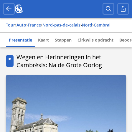
Tour
›
Auto
›
france
›
nord-pas-de-calais
›
nord
›
cambrai
Presentatie
Kaart
Stappen
Cirkwi's opdracht
Beoor
Wegen en Herinneringen in het
Cambrésis: Na de Grote Oorlog