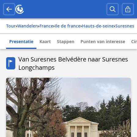
Tour
›
Wandelen
›
france
›
ile de france
›
hauts-de-seine
›
suresnes
Presentatie
Kaart
Stappen
Punten van interesse
Ci
Van Suresnes Belvédère naar Suresnes
Longchamps