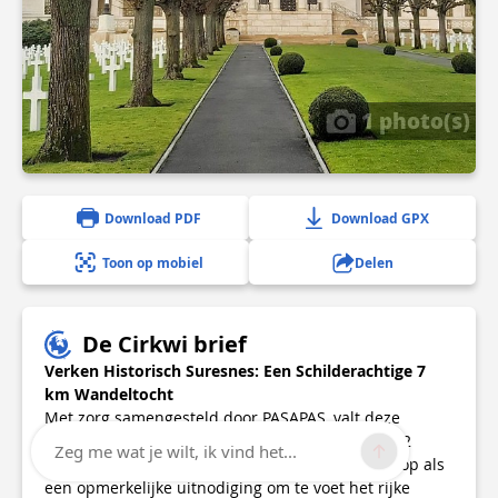
1 photo(s)
Download PDF
Download GPX
Toon op mobiel
Delen
De Cirkwi brief
Verken Historisch Suresnes: Een Schilderachtige 7
km Wandeltocht
Met zorg samengesteld door PASAPAS, valt deze
ontspannen 7 km wandeltocht van de tramlijn T2
Zeg me wat je wilt, ik vind het...
Suresnes Belvédère naar Suresnes Longchamp op als
een opmerkelijke uitnodiging om te voet het rijke