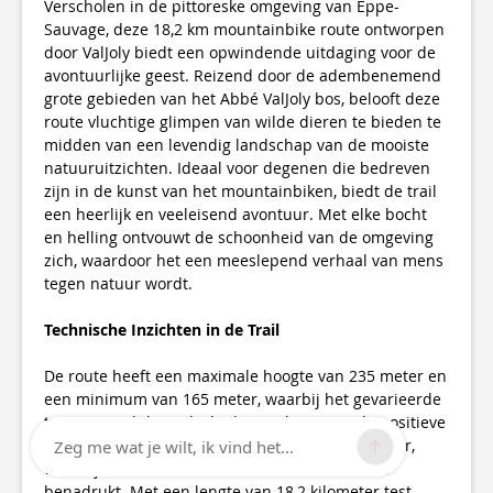
Verscholen in de pittoreske omgeving van Eppe-
Sauvage, deze 18,2 km mountainbike route ontworpen
door ValJoly biedt een opwindende uitdaging voor de
avontuurlijke geest. Reizend door de adembenemend
grote gebieden van het Abbé ValJoly bos, belooft deze
route vluchtige glimpen van wilde dieren te bieden te
midden van een levendig landschap van de mooiste
natuuruitzichten. Ideaal voor degenen die bedreven
zijn in de kunst van het mountainbiken, biedt de trail
een heerlijk en veeleisend avontuur. Met elke bocht
en helling ontvouwt de schoonheid van de omgeving
zich, waardoor het een meeslepend verhaal van mens
tegen natuur wordt.
Technische Inzichten in de Trail
De route heeft een maximale hoogte van 235 meter en
een minimum van 165 meter, waarbij het gevarieerde
terrein wordt benadrukt dat wacht. De totale positieve
hoogteverandering varieert tussen 250-253 meter,
Zeg me wat je wilt, ik vind het...
waarbij de veeleisende aard van de trail wordt
benadrukt. Met een lengte van 18,2 kilometer test