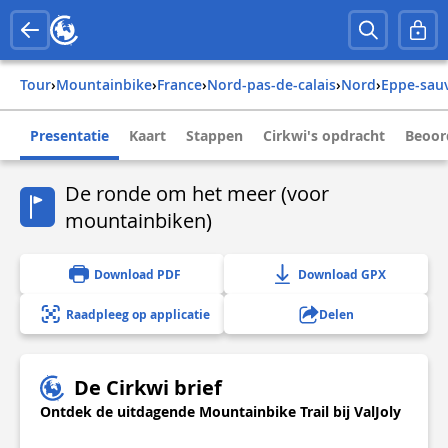
Tour
›
Mountainbike
›
france
›
nord-pas-de-calais
›
nord
›
eppe-sau
Presentatie
Kaart
Stappen
Cirkwi's opdracht
Beoor
De ronde om het meer (voor
mountainbiken)
Download PDF
Download GPX
Raadpleeg op applicatie
Delen
De Cirkwi brief
Ontdek de uitdagende Mountainbike Trail bij ValJoly