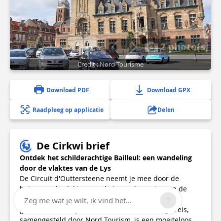
2 photo(s)
Credit : Nord Tourisme
Download PDF
Download GPX
Raadpleeg op applicatie
Delen
De Cirkwi brief
Ontdek het schilderachtige Bailleul: een wandeling
door de vlaktes van de Lys
De Circuit d'Outtersteene neemt je mee door de
betoverende vlaktes van de Lys, gelegen tussen de
charmante Monts de Flandres en de serene,
Zeg me wat je wilt, ik vind het...
gekanaliseerde Lysrivier. Deze schilderachtige reis,
samengesteld door Nord Tourism, is een moeiteloos