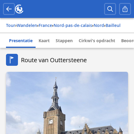
Tour
›
Wandelen
›
france
›
nord-pas-de-calais
›
nord
›
bailleul
Presentatie
Kaart
Stappen
Cirkwi's opdracht
Beoor
Route van Outtersteene