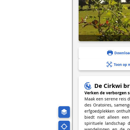
Downloa
Toon op 
De Cirkwi br
Verken de verborgen s
Maak een serene reis do
des Oratoires, sameng
erfgoedplekken onthult
biedt niet alleen ee
spirituele landschap 
wandelingen en de on