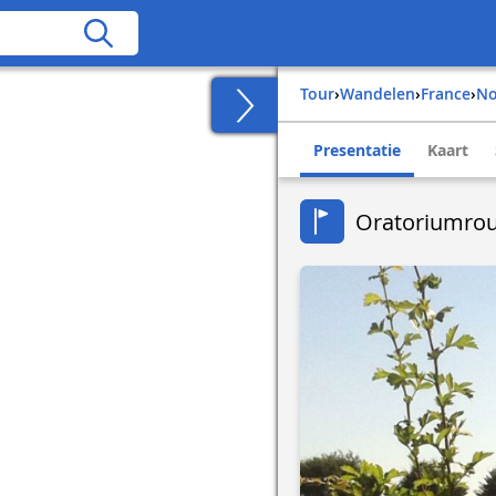
Tour
›
Wandelen
›
france
›
n
Presentatie
Kaart
Oratoriumrou