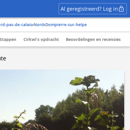
Al geregistreerd? Log in
ord-pas-de-calais
›
nord
›
dompierre-sur-helpe
Stappen
Cirkwi's opdracht
Beoordelingen en recensies
te