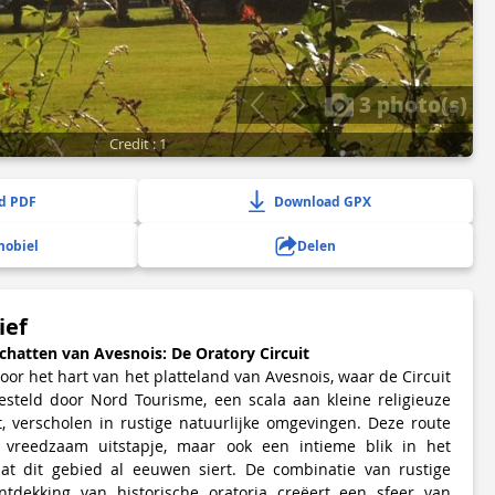
3 photo(s)
Credit : 1
d PDF
Download GPX
mobiel
Delen
ief
chatten van Avesnois: De Oratory Circuit
or het hart van het platteland van Avesnois, waar de Circuit
esteld door Nord Tourisme, een scala aan kleine religieuze
, verscholen in rustige natuurlijke omgevingen. Deze route
n vreedzaam uitstapje, maar ook een intieme blik in het
dat dit gebied al eeuwen siert. De combinatie van rustige
tdekking van historische oratoria creëert een sfeer van