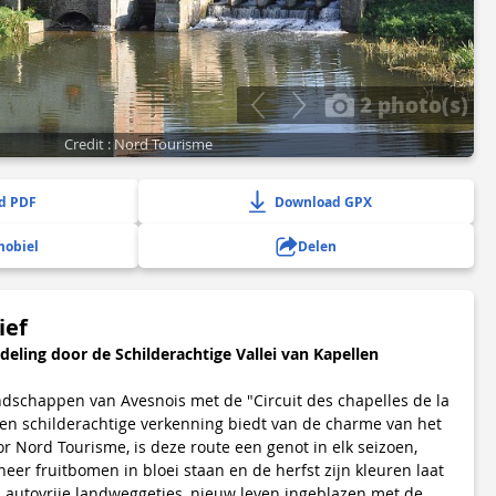
2 photo(s)
Credit : Nord Tourisme
d PDF
Download GPX
mobiel
Delen
ief
ling door de Schilderachtige Vallei van Kapellen
ndschappen van Avesnois met de "Circuit des chapelles de la
 een schilderachtige verkenning biedt van de charme van het
r Nord Tourisme, is deze route een genot in elk seizoen,
er fruitbomen in bloei staan en de herfst zijn kleuren laat
l autovrije landweggetjes, nieuw leven ingeblazen met de