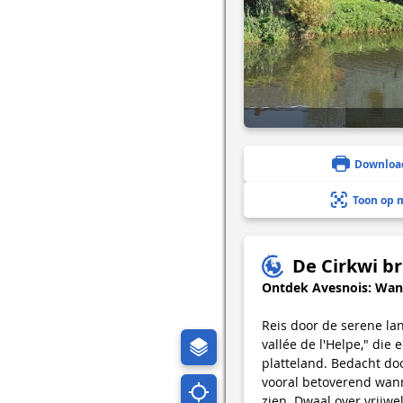
Downloa
Toon op 
De Cirkwi br
Ontdek Avesnois: Wande
Reis door de serene la
vallée de l'Helpe," die
platteland. Bedacht doo
vooral betoverend wanne
zien. Dwaal over vrijwe