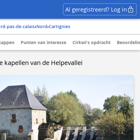
Al geregistreerd? Log in
ord-pas-de-calais
›
nord
›
cartignies
tappen
Punten van interesse
Cirkwi's opdracht
Beoordelin
e kapellen van de Helpevallei