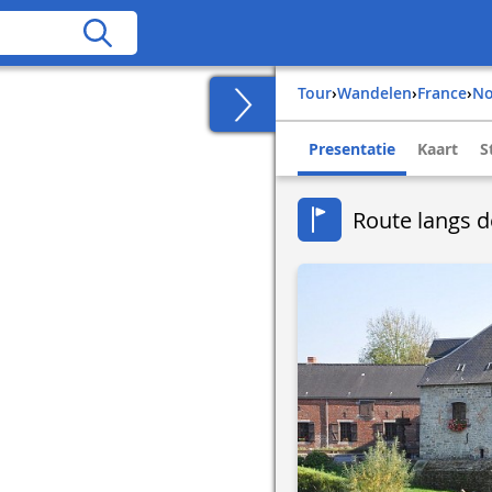
Tour
›
Wandelen
›
france
›
n
Presentatie
Kaart
S
Route langs d