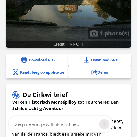
1 photo(s)
Credit : PNR OPF
Download PDF
Download GPX
Raadpleeg op applicatie
Delen
De Cirkwi brief
Verken Historisch Montépilloy tot Fourcheret: Een
Schilderachtig Avontuur
De betoverende reis van Montépilloy naar Fourcheret,
Zeg me wat je wilt, ik vind het...
zoals samengesteld door de Regionale Natuurparken
van Île-de-France, biedt een unieke mix van