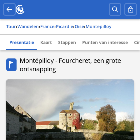
Tour
›
Wandelen
›
france
›
picardie
›
oise
›
montepilloy
Presentatie
Kaart
Stappen
Punten van interesse
Ci
Montépilloy - Fourcheret, een grote
ontsnapping