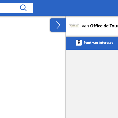
van
Office de To
Punt van interesse