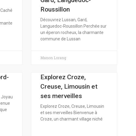
Gard, Languedoc-
Roussillon
r Caché
Découvrez Lussan, Gard,
armante
Languedoc-Roussillon Perchée sur
un éperon rocheux, la charmante
commune de Lussan
Manon Lorang
rd-
Explorez Croze,
Creuse, Limousin et
ses merveilles
n Joyau
venue
Explorez Croze, Creuse, Limousin
sque
et ses merveilles Bienvenue à
Croze, un charmant village niché