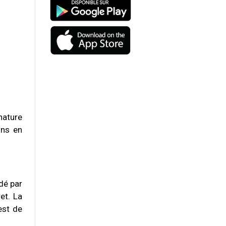
nature
ons en
rdé par
et. La
est de