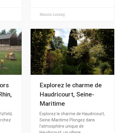
Manon Lorang
sors
Explorez le charme de
Rhin,
Haudricourt, Seine-
Maritime
tzfeld,
Explorez le charme de Haudricourt,
erchez
Seine-Maritime Plongez dans
l’atmosphère unique de
Haudricourt, un village