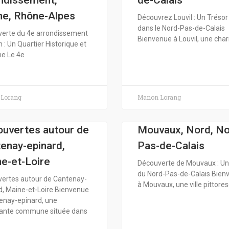
ndissement,
de-Calais
e, Rhône-Alpes
Découvrez Louvil : Un Tréso
dans le Nord-Pas-de-Calais
erte du 4e arrondissement
Bienvenue à Louvil, une ch
 : Un Quartier Historique et
e Le 4e
Lorang
Manon Lorang
uvertes autour de
Mouvaux, Nord, No
enay-epinard,
Pas-de-Calais
e-et-Loire
Découverte de Mouvaux : U
du Nord-Pas-de-Calais Bien
ertes autour de Cantenay-
à Mouvaux, une ville pittore
d, Maine-et-Loire Bienvenue
enay-epinard, une
ante commune située dans