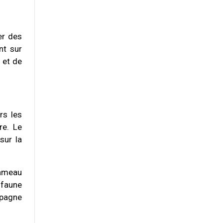
er des
nt sur
 et de
rs les
re. Le
sur la
hameau
 faune
mpagne