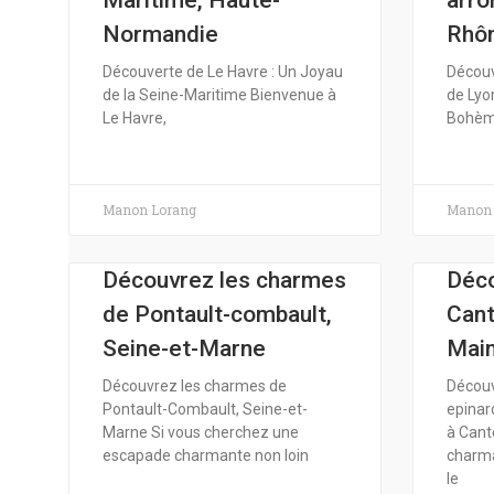
Maritime, Haute-
arro
Normandie
Rhôn
Découverte de Le Havre : Un Joyau
Découv
de la Seine-Maritime Bienvenue à
de Lyon
Le Havre,
Bohèm
Manon Lorang
Manon 
Découvrez les charmes
Déco
de Pontault-combault,
Cant
Seine-et-Marne
Main
Découvrez les charmes de
Découv
Pontault-Combault, Seine-et-
epinar
Marne Si vous cherchez une
à Cant
escapade charmante non loin
charm
le