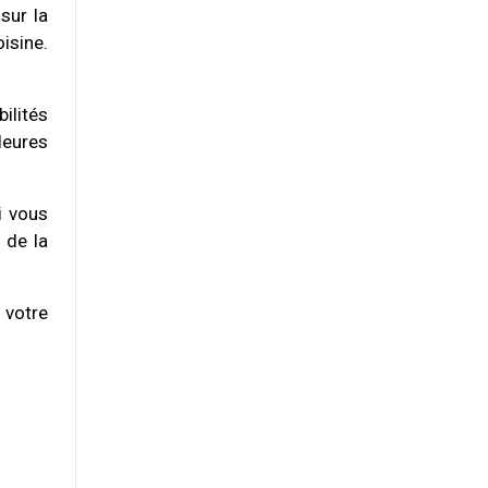
sur la
isine.
ilités
lleures
i vous
 de la
 votre