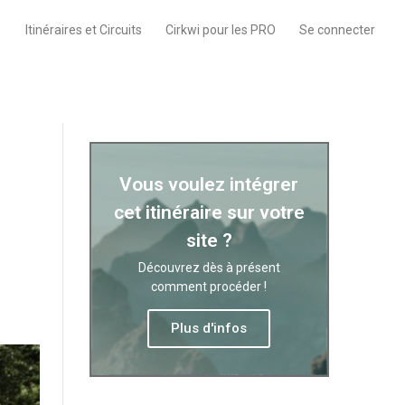
Itinéraires et Circuits
Cirkwi pour les PRO
Se connecter
Vous voulez intégrer
cet itinéraire sur votre
site ?
Découvrez dès à présent
comment procéder !
Plus d'infos