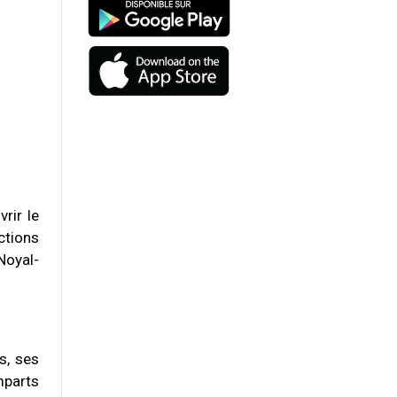
rir le
ctions
Noyal-
s, ses
mparts