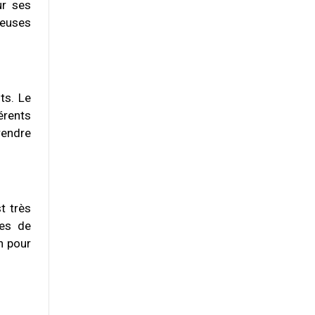
ur ses
reuses
ts. Le
érents
rendre
t très
res de
n pour