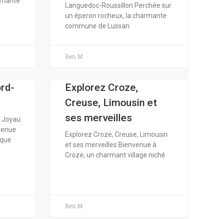
armante
Languedoc-Roussillon Perchée sur
un éperon rocheux, la charmante
commune de Lussan
Ben M
rd-
Explorez Croze,
Creuse, Limousin et
ses merveilles
n Joyau
venue
Explorez Croze, Creuse, Limousin
sque
et ses merveilles Bienvenue à
Croze, un charmant village niché
Ben M