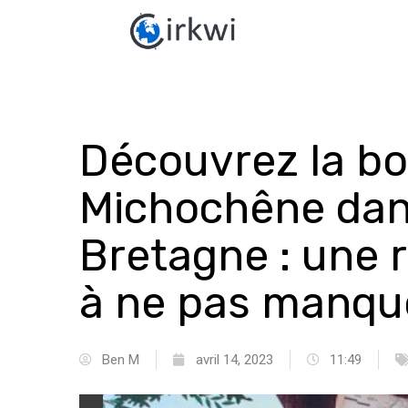
Découvrez la bo
Michochêne dan
Bretagne : une 
à ne pas manque
Ben M
avril 14, 2023
11:49