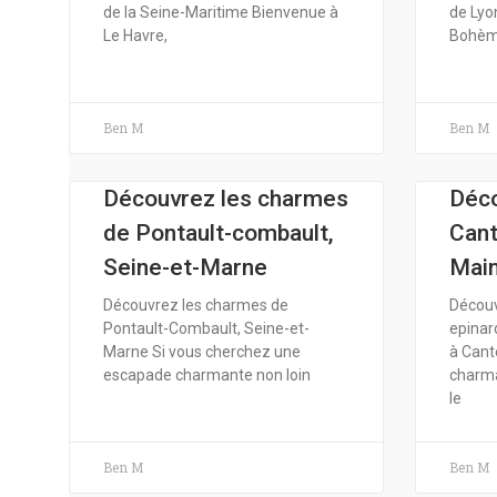
de la Seine-Maritime Bienvenue à
de Lyon
Le Havre,
Bohèm
Ben M
Ben M
Découvrez les charmes
Déco
de Pontault-combault,
Cant
Seine-et-Marne
Main
Découvrez les charmes de
Découv
Pontault-Combault, Seine-et-
epinar
Marne Si vous cherchez une
à Cant
escapade charmante non loin
charm
le
Ben M
Ben M