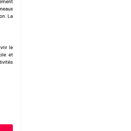
tement
nneaux
on. La
rir le
ile et
ivités