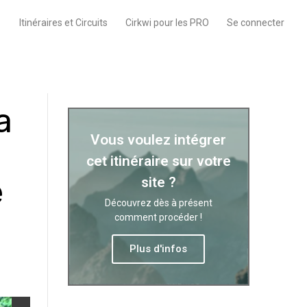
Itinéraires et Circuits
Cirkwi pour les PRO
Se connecter
a
Vous voulez intégrer
cet itinéraire sur votre
e
site ?
Découvrez dès à présent
comment procéder !
Plus d'infos