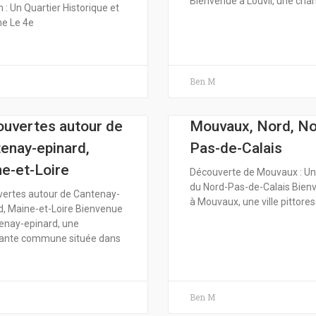
Bienvenue à Louvil, une ch
 : Un Quartier Historique et
e Le 4e
Ben M
uvertes autour de
Mouvaux, Nord, No
enay-epinard,
Pas-de-Calais
e-et-Loire
Découverte de Mouvaux : U
du Nord-Pas-de-Calais Bien
ertes autour de Cantenay-
à Mouvaux, une ville pittore
d, Maine-et-Loire Bienvenue
enay-epinard, une
ante commune située dans
Ben M