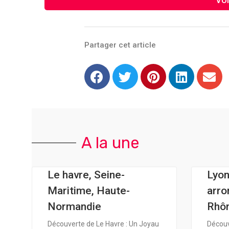
Partager cet article
A la une
Le havre, Seine-
Lyo
Maritime, Haute-
arro
Normandie
Rhôn
Découverte de Le Havre : Un Joyau
Découv