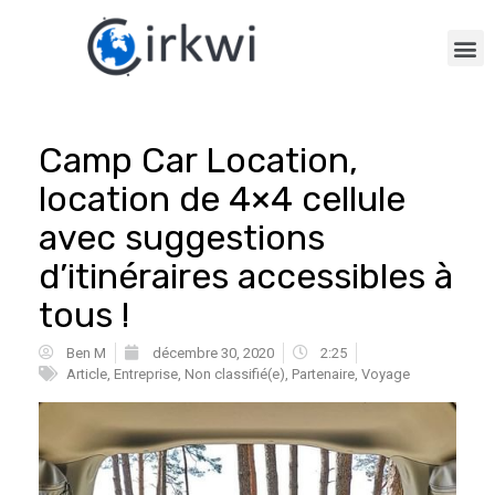
Camp Car Location,
location de 4×4 cellule
avec suggestions
d’itinéraires accessibles à
tous !
Ben M
décembre 30, 2020
2:25
Article
,
Entreprise
,
Non classifié(e)
,
Partenaire
,
Voyage