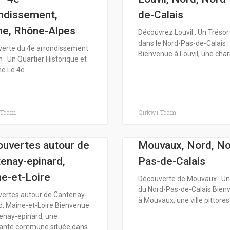
ndissement,
de-Calais
e, Rhône-Alpes
Découvrez Louvil : Un Tréso
dans le Nord-Pas-de-Calais
erte du 4e arrondissement
Bienvenue à Louvil, une ch
 : Un Quartier Historique et
e Le 4e
 Team
Cirkwi Team
uvertes autour de
Mouvaux, Nord, No
enay-epinard,
Pas-de-Calais
e-et-Loire
Découverte de Mouvaux : U
du Nord-Pas-de-Calais Bien
ertes autour de Cantenay-
à Mouvaux, une ville pittore
d, Maine-et-Loire Bienvenue
enay-epinard, une
ante commune située dans