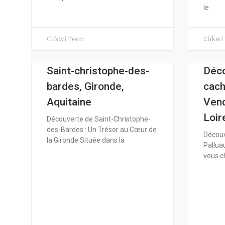
le
Cirkwi Team
Cirkwi
Saint-christophe-des-
Déco
bardes, Gironde,
cach
Aquitaine
Vend
Loir
Découverte de Saint-Christophe-
des-Bardes : Un Trésor au Cœur de
Découv
la Gironde Située dans la
Palluau
vous c