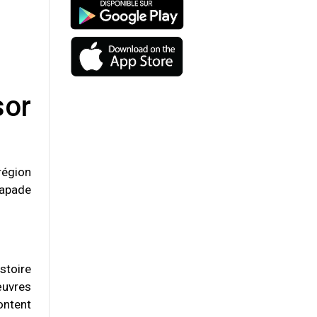
sor
région
capade
stoire
œuvres
ontent