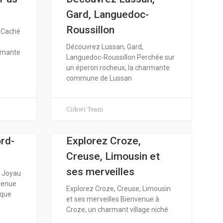
Gard, Languedoc-
Roussillon
r Caché
Découvrez Lussan, Gard,
armante
Languedoc-Roussillon Perchée sur
un éperon rocheux, la charmante
commune de Lussan
Cirkwi Team
rd-
Explorez Croze,
Creuse, Limousin et
ses merveilles
n Joyau
venue
Explorez Croze, Creuse, Limousin
sque
et ses merveilles Bienvenue à
Croze, un charmant village niché