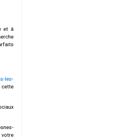
e et à
herche
rfaits
s-les-
 cette
ociaux
esnes-
 votre