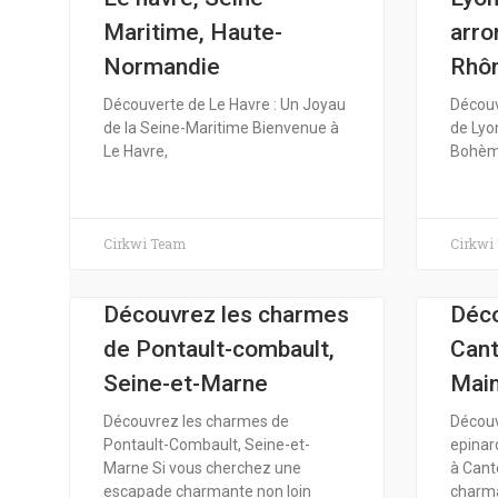
Maritime, Haute-
arro
Normandie
Rhôn
Découverte de Le Havre : Un Joyau
Découv
de la Seine-Maritime Bienvenue à
de Lyon
Le Havre,
Bohèm
Cirkwi Team
Cirkwi
Découvrez les charmes
Déco
de Pontault-combault,
Cant
Seine-et-Marne
Main
Découvrez les charmes de
Découv
Pontault-Combault, Seine-et-
epinar
Marne Si vous cherchez une
à Cant
escapade charmante non loin
charm