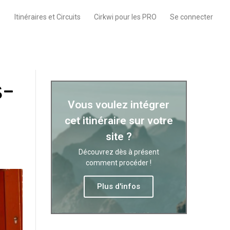
Itinéraires et Circuits
Cirkwi pour les PRO
Se connecter
s-
Vous voulez intégrer
cet itinéraire sur votre
site ?
Découvrez dès à présent
comment procéder !
Plus d'infos