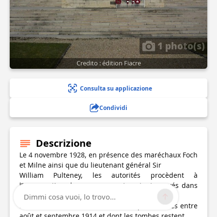
1 photo(s)
Credito : édition Fiacre
Consulta su applicazione
Condividi
Descrizione
Le 4 novembre 1928, en présence des maréchaux Foch
et Milne ainsi que du lieutenant général Sir
William Pulteney, les autorités procèdent à
l’inauguration de ce monument portant, gravés dans
la pierre,
Dimmi cosa vuoi, lo trovo...
les noms de 3 888 soldats britanniques tombés entre
août et septembre 1914 et dont les tombes restent