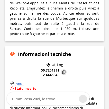
de Wallon-Cappel et sur les Monts de Cassel et des
Récollets. Empruntez le chemin à droite puis virez à
gauche sur la rue des Loups. Au carrefour suivant,
prenez à droite la rue de Morbecque sur quelques
mètres, puis tout de suite à gauche la rue de
Sercus. Continuez ainsi sur 1 250 m. Laissez une
petite route à gauche et partez à droite.
Informazioni tecniche
Lat, Lng
50.7251391
2.444534
Lynde
Stato incerto
Punto di interesse aggiornato il
16/01/2020
Questo punto di interesse non è stato aggiornato di
Dimmi cosa vuoi, lo trovo...
recente, il che potrebbe compromettere la affidabilità
di queste informazioni. Vi raccomandiamo di