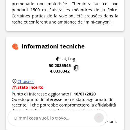
promenade non motorisée. Cheminez sur cet axe
pendant 1500 m. Suivez les méandres de la Solre.
Certaines parties de la voie ont été creusées dans la
roche et confèrent une ambiance de "mini-canyon".
Informazioni tecniche
Lat, Lng
50.2085545
4.0338342
Choisies
Stato incerto
Punto di interesse aggiornato il
16/01/2020
Questo punto di interesse non è stato aggiornato di
recente, il che potrebbe compromettere la affidabilità
di queste informazioni. Vi raccomandiamo di
informarvi e di prendere tutte le precauzioni
Dimmi cosa vuoi, lo trovo...
necessarie. Se sei l'autore, verifica le tue informazioni.