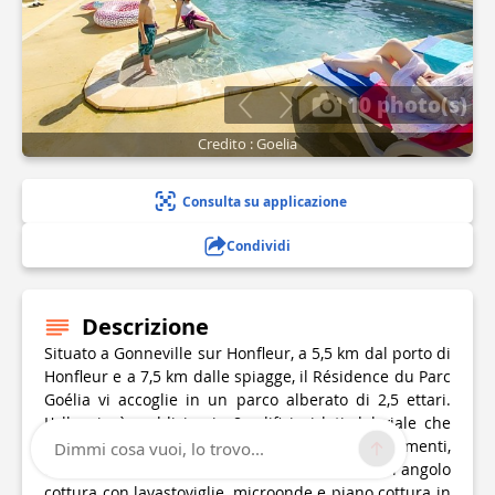
10 photo(s)
Credito : Goelia
Consulta su applicazione
Condividi
Descrizione
Situato a Gonneville sur Honfleur, a 5,5 km dal porto di
Honfleur e a 7,5 km dalle spiagge, il Résidence du Parc
Goélia vi accoglie in un parco alberato di 2,5 ettari.
L'alloggio è suddiviso in 8 edifici ai lati del viale che
conduce al castello di Prêtreville. Gli appartamenti,
Dimmi cosa vuoi, lo trovo...
confortevoli e ben attrezzati, sono tutti dotati di angolo
cottura con lavastoviglie, microonde e piano cottura in