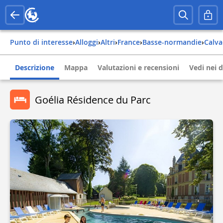
Punto di interesse
›
Alloggi
›
Altri
›
france
›
basse-normandie
›
calv
Descrizione
Mappa
Valutazioni e recensioni
Vedi nei d
Goélia Résidence du Parc